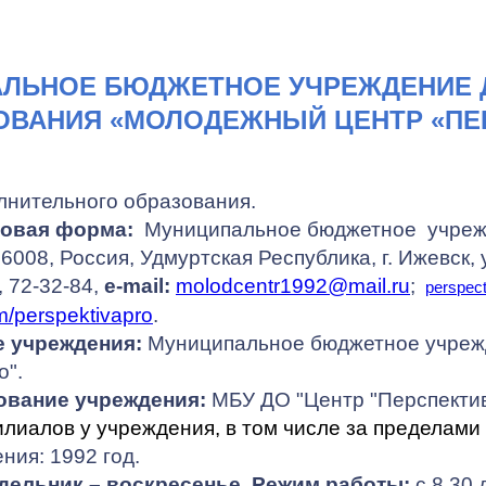
ЛЬНОЕ БЮДЖЕТНОЕ УЧРЕЖДЕНИЕ 
ОВАНИЯ «МОЛОДЕЖНЫЙ ЦЕНТР «ПЕ
лнительного образования.
вовая форма:
Муниципальное бюджетное учрежд
6008, Россия, Удмуртская Республика, г. Ижевск, 
, 72-32-84,
e-mail:
molodcentr1992@mail.ru
;
perspec
om/perspektivapro
.
 учреждения:
Муниципальное бюджетное учреж
о".
ование учреждения:
МБУ ДО "Центр "Перспекти
лиалов у учреждения, в том числе за пределами
ния: 1992 год.
дельник – воскресенье.
Режим работы:
с 8.30 