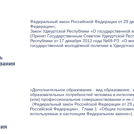
Федеральный закон Российской Федерации от 29 де
Федерации»;
Закон Удмуртской Республики «О государственной
(Принят Государственным Советом Удмуртской Респу
Республики от 17 декабря 2012 года №69-РЗ «О вн
государственной молодёжной политике в Удмуртско
ь
вания
«Дополнительное образование - вид образования, 
образовательных потребностей человека в интелле
(или) профессиональном совершенствовании и не 
(Федеральный закон Российской Федерации от 29 д
Российской Федерации», Глава 1 «Общие положения
используемые в настоящем Федеральном законе»).
ния