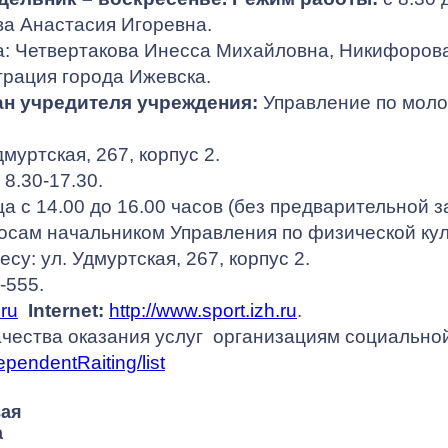
а Анастасия Игоревна.
а: Четвертакова Инесса Михайловна, Никифоров
рация города Ижевска.
н учредителя учреждения:
Управление по моло
Удмуртская, 267, корпус 2.
8.30-17.30.
 с 14.00 до 16.00 часов (без предварительной з
осам начальником Управления по физической кул
су: ул. Удмуртская, 267, корпус 2.
-555.
ru
Internet:
http://www.sport.izh.ru
.
ачества оказания услуг организациям социально
ependentRaiting/list
ая
а